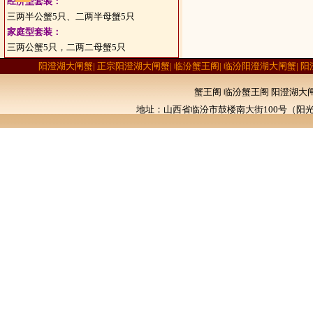
经济型套装：
三两半公蟹5只、二两半母蟹5只
家庭型套装：
三两公蟹5只，二两二母蟹5只
阳澄湖大闸蟹| 正宗阳澄湖大闸蟹| 临汾蟹王阁| 临汾阳澄湖大闸蟹| 
蟹王阁 临汾蟹王阁 阳澄湖大
地址：山西省临汾市鼓楼南大街100号（阳光学校北