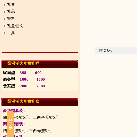
礼券
礼品
蟹料
礼盒包装
工具
当前页6/6
阳澄湖大闸蟹礼券
家庭型：
398
600
商务型：
1000
1500
贵宾型：
2000
2800
阳澄湖大闸蟹礼盒
豪华型套装：
四两半公蟹5只、三两半母蟹5只
商务型套装：
四两公蟹5只，三两母蟹5只