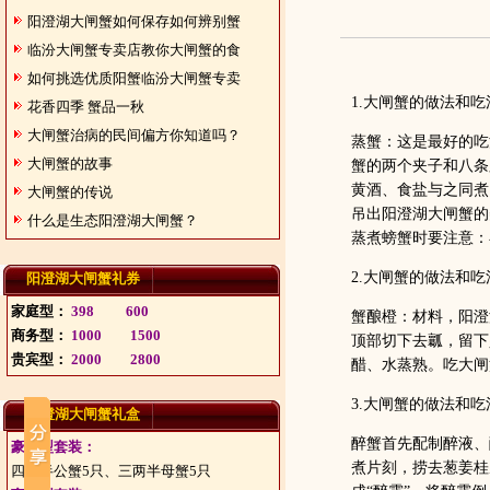
阳澄湖大闸蟹如何保存如何辨别蟹
临汾大闸蟹专卖店教你大闸蟹的食
如何挑选优质阳蟹临汾大闸蟹专卖
1.大闸蟹的做法和
花香四季 蟹品一秋
大闸蟹治病的民间偏方你知道吗？
蒸蟹：这是最好的吃
大闸蟹的故事
蟹的两个夹子和八条
黄酒、食盐与之同煮
大闸蟹的传说
吊出阳澄湖大闸蟹
什么是生态阳澄湖大闸蟹？
蒸煮螃蟹时要注意：
2.大闸蟹的做法和
阳澄湖大闸蟹礼券
家庭型：
398
600
蟹酿橙：材料，阳澄
商务型：
1000
1500
顶部切下去瓤，留下
贵宾型：
2000
2800
醋、水蒸熟。吃大闸
3.大闸蟹的做法和
阳澄湖大闸蟹礼盒
醉蟹首先配制醉液、
豪华型套装：
煮片刻，捞去葱姜桂
四两半公蟹5只、三两半母蟹5只