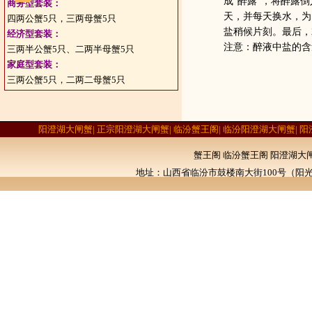
成“醉露”，将醉露
商务型套装：
天，并每天换水，为
四两公蟹5只，三两母蟹5只
盐稍候片刻。最后，
经济型套装：
注意：醉液中盐的含
三两半公蟹5只、二两半母蟹5只
家庭型套装：
三两公蟹5只，二两二母蟹5只
阳澄湖大闸蟹| 正宗阳澄湖大闸蟹| 临汾蟹王阁| 临汾阳澄湖大闸蟹| 
蟹王阁 临汾蟹王阁 阳澄湖大
地址：山西省临汾市鼓楼南大街100号（阳光学校北